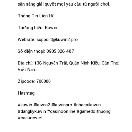
sẵn sàng giải quyết mọi yêu cầu từ người chơi.
Thông Tin Liên Hệ:
Thương hiệu: Kuwin
Website: support@kuwin2.pro
Số điện thoại: 0905 326 487
Địa chỉ: 138 Nguyễn Trãi, Quận Ninh Kiều, Cần Thơ,
Việt Nam
Zipcode: 700000
Hashtag:
#kuwin #kuwin2 #kuwinpro #nhacaikuwin
#dangkykuwin #casinoonline #gamedoithuong
#cacuocviet